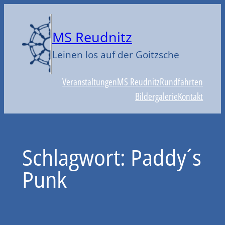
Zum
Inhalt
MS Reudnitz
springen
Leinen los auf der Goitzsche
Veranstaltungen
MS Reudnitz
Rundfahrten
Bildergalerie
Kontakt
Schlagwort:
Paddy´s
Punk